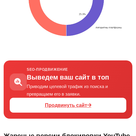
SEO-ПРОДВИЖЕНИЕ
Выведем ваш сайт в топ
Приводим целевой трафик из поиска и
превращаем его в заявки.
Продвинуть сайт
Жареные версии блокировки YouTube