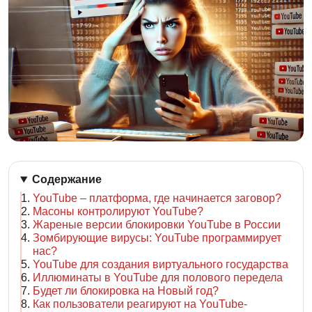
Содержание
YouTube – платформа, где начинается заговор?
Масоны контролируют YouTube?
Жареные версии блокировки YouTube в России
Зомбирующие вирусы: YouTube программирует
нас?
YouTube для создания виртуального государства
Иллюминаты в YouTube для полового передела
Будет ли блокировка на Новый год?
Как пользователи реагируют на YouTube-