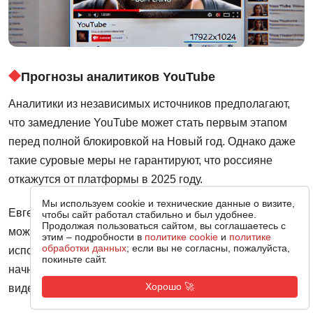
Прогнозы аналитиков YouTube
Аналитики из независимых источников предполагают,
что замедление YouTube может стать первым этапом
перед полной блокировкой на Новый год. Однако даже
такие суровые меры не гарантируют, что россияне
откажутся от платформы в 2025 году.
Мы используем cookie и технические данные о визите,
Евгений Климарев, IT-эксперт, считает, что YouTube
чтобы сайт работал стабильно и был удобнее.
Продолжая пользоваться сайтом, вы соглашаетесь с
может уйти в «цифровое подполье», когда массовое
этим – подробности в
политике cookie
и
политике
обработки данных
; если вы не согласны, пожалуйста,
использование VPN станет нормой, а пользователи
покиньте сайт.
начнут искать альтернативные способы просмотра
Хорошо 🚀
видеоконтента.