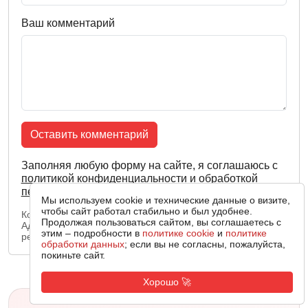
Ваш комментарий
Оставить комментарий
Заполняя любую форму на сайте, я соглашаюсь с
политикой конфиденциальности
и
обработкой
персональных данных
.
Мы используем cookie и технические данные о визите,
чтобы сайт работал стабильно и был удобнее.
Комментарий появится после проверки модератором.
Продолжая пользоваться сайтом, вы соглашаетесь с
Администрация сайта оставляет за собой право
этим – подробности в
политике cookie
и
политике
редактировать и удалять комментарии.
обработки данных
; если вы не согласны, пожалуйста,
покиньте сайт.
Хорошо 🚀