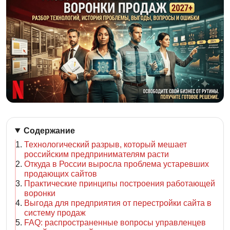
Содержание
Технологический разрыв, который мешает
российским предпринимателям расти
Откуда в России выросла проблема устаревших
продающих сайтов
Практические принципы построения работающей
воронки
Выгода для предприятия от перестройки сайта в
систему продаж
FAQ: распространенные вопросы управленцев