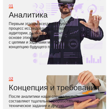
01
Аналитика
Первым этапом всегда выступает
процесс исследования целевой
аудитории, рынка и конкурентов. На
основе этих данных и в соответствии
с целями и задачами мы намечаем
концепцию будущего приложения.
02
Концепция и требования
После аналитики наши специалисты
составляют тщательно проработанное
техническое задание и другую