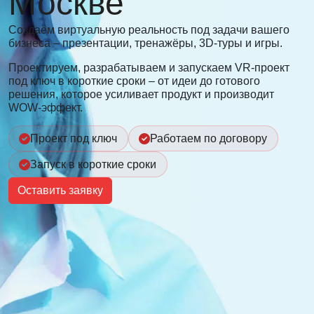
Москве
Создаём виртуальную реальность под задачи вашего
бизнеса – презентации, тренажёры, 3D-туры и игры.
Проектируем, разрабатываем и запускаем VR-проект
под ключ в короткие сроки – от идеи до готового
решения, которое усиливает продукт и производит
WOW-эффект.
Проект под ключ
Работаем по договору
Запуск в короткие сроки
Оставить заявку