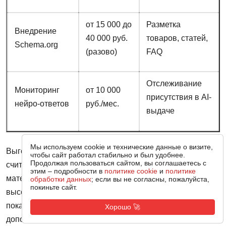
от 15 000 до
Разметка
Внедрение
40 000 руб.
товаров, статей,
Schema.org
(разово)
FAQ
Отслеживание
Мониторинг
от 10 000
присутствия в AI-
нейро-ответов
руб./мес.
выдаче
Мы используем cookie и технические данные о визите,
Выгода от правильного продвижения в 2026 году
чтобы сайт работал стабильно и был удобнее.
Продолжая пользоваться сайтом, вы соглашаетесь с
считается иначе, чем раньше. Один информационный
этим – подробности в
политике cookie
и
политике
материал, попавший в источники нейро-ответа по
обработки данных
; если вы не согласны, пожалуйста,
покиньте сайт.
высокочастотному запросу, может давать брендовые
показы десяткам тысяч пользователей в месяц без
Хорошо 🚀
дополнительных затрат. Это эквивалент рекламного