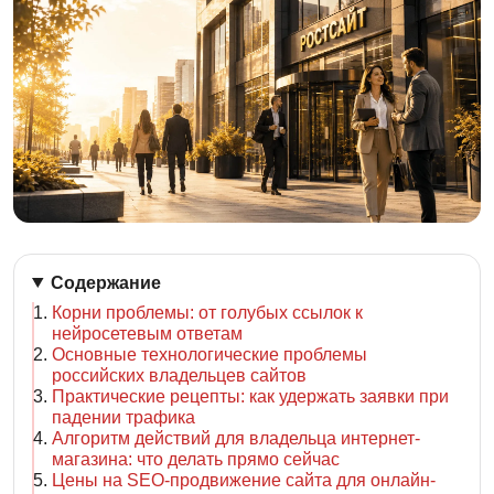
Содержание
Корни проблемы: от голубых ссылок к
нейросетевым ответам
Основные технологические проблемы
российских владельцев сайтов
Практические рецепты: как удержать заявки при
падении трафика
Алгоритм действий для владельца интернет-
магазина: что делать прямо сейчас
Цены на SEO-продвижение сайта для онлайн-