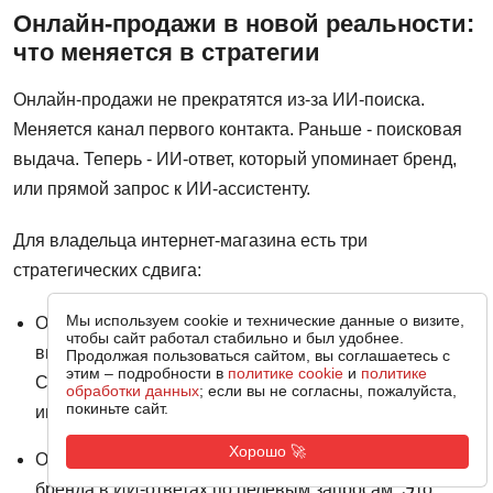
Онлайн-продажи в новой реальности:
что меняется в стратегии
Онлайн-продажи не прекратятся из-за ИИ-поиска.
Меняется канал первого контакта. Раньше - поисковая
выдача. Теперь - ИИ-ответ, который упоминает бренд,
или прямой запрос к ИИ-ассистенту.
Для владельца интернет-магазина есть три
стратегических сдвига:
Мы используем cookie и технические данные о визите,
От трафика к конверсии. Меньше пользователей -
чтобы сайт работал стабильно и был удобнее.
выше требования к конверсии каждого визита.
Продолжая пользоваться сайтом, вы соглашаетесь с
этим – подробности в
политике cookie
и
политике
Страницы должны закрывать сделку, а не просто
обработки данных
; если вы не согласны, пожалуйста,
покиньте сайт.
информировать.
Хорошо 🚀
От позиций к упоминаниям. Новый KPI - присутствие
бренда в ИИ-ответах по целевым запросам. Это