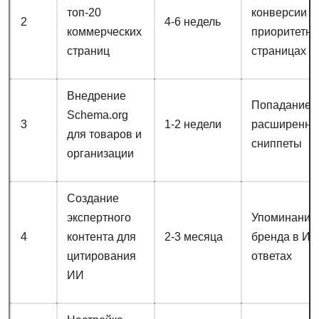
топ-20
конверсии н
2
4-6 недель
коммерческих
приоритетн
страниц
страницах
Внедрение
Попадание 
Schema.org
3
1-2 недели
расширенн
для товаров и
сниппеты
организации
Создание
экспертного
Упоминания
4
контента для
2-3 месяца
бренда в ИИ
цитирования
ответах
ИИ