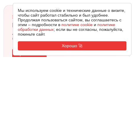
Мы используем cookie и технические данные о визите,
чтобы сайт работал стабильно и был удобнее.
ТЕСТ ДЛЯ НАСТРОЕНИЯ
Продолжая пользоваться сайтом, вы соглашаетесь с
Какой вы интернет-маркетолог?
этим – подробности в
политике cookie
и
политике
обработки данных
; если вы не согласны, пожалуйста,
4 коротких вопроса – и узнаете свой типаж.
покиньте сайт.
Чисто для настроения 😉
Хорошо 🚀
Пройти тест
СЛЕДУЮЩАЯ СТАТЬЯ
НОВОСТЬ
Влюбленная пара открыла бизнес
на своей проблеме и заработала
33 млн долларов во время