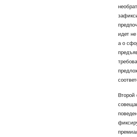
необра
зафикси
предпоч
идет не
а о сфо
предъяв
требова
предлож
соответ
Второй 
совеща
поведен
фиксиру
премиал