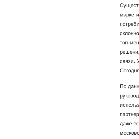
Существ
маркети
потреби
склонно
топ-ме
решения
связи. 
Сегодня
По дан
руковод
исполь
партнер
даже ес
московс