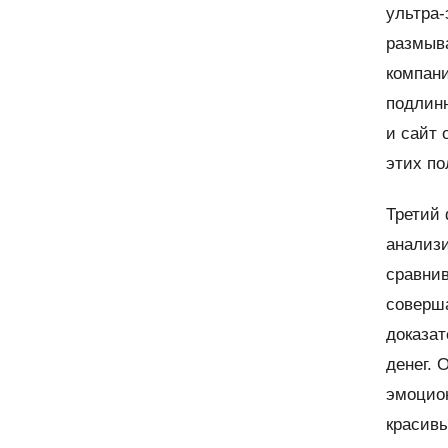
ультра-
размыва
компани
подлин
и сайт 
этих по
Третий 
анализ
сравни
соверш
доказат
денег. 
эмоцион
красив