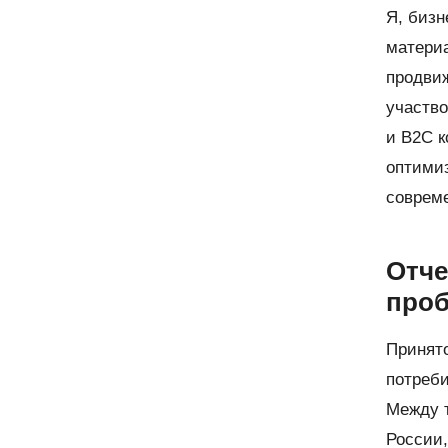
Я, биз
матери
продвиж
участво
и B2C к
оптимиз
совреме
Отче
про
Принято
потреби
Между т
России,