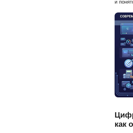
и понят
Цифр
как 