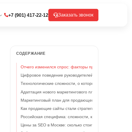
Заказать звонок
+7 (901) 417-22-12
СОДЕРЖАНИЕ
Отчего изменился спрос: факторы проблемы
Цифровое поведение руководителей как отдельная тем
Технологические сложности, о которых предпочитают у
Адаптация нового маркетингового плана к жестким экон
Маркетинговый план для продающего сайта: актуальная
Как продающие сайты стали стратегическим активом пр
Российская специфика: сложности, которых нет на запа
Цены за SEO в Москве: сколько стоит создание и продви