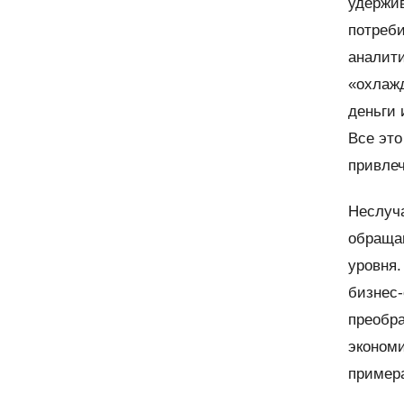
удержив
потреби
аналит
«охлажд
деньги 
Все это
привлеч
Неслуч
обраща
уровня.
бизнес-
преобра
экономи
пример