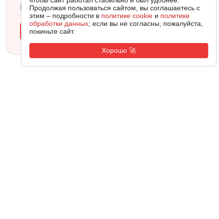
чтобы сайт работал стабильно и был удобнее.
Мини-тест на 4 вопроса.
Продолжая пользоваться сайтом, вы соглашаетесь с
этим – подробности в
политике cookie
и
политике
обработки данных
; если вы не согласны, пожалуйста,
Пройти тест
покиньте сайт.
Хорошо 🚀
СЛЕДУЮЩАЯ СТАТЬЯ
НОВОСТЬ
Apple отказалась контролировать
искусственный интеллект Siri
К
Кривов Александр Сергеевич
10.06.2026
1 мин
293