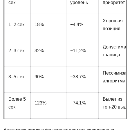
сек.
уровень
приоритет
Хорошая
1–2 сек.
18%
−4,4%
позиция
Допустимая
2–3 сек.
32%
−11,2%
граница
Пессимизац
3–5 сек.
90%
−38,7%
алгоритмам
Более 5
Вылет из
123%
−74,1%
сек.
топ-20 выда