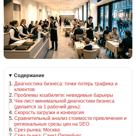
Содержание
Диагностика бизнеса: точки потерь трафика и
клиентов
Проблемы юзабилити: невидимые барьеры
Чек-лист минимальной диагностики бизнеса
(делается за 1 рабочий день):
Скорость загрузки и конверсия
Сравнительный анализ стоимости привлечения и
региональные срезы цен на SEO
Срез рынка: Москва
Срез рынка: Санкт-Петербург