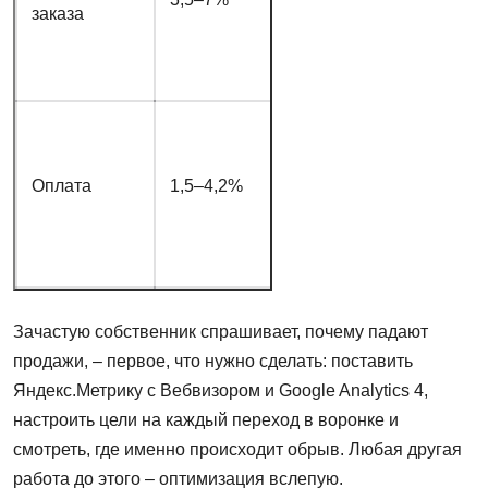
заказа
способа
оплаты, ошибки
Технические
сбои,
Оплата
1,5–4,2%
недоверие к
СРЕ
платежной
форме
Зачастую собственник спрашивает, почему падают
продажи, – первое, что нужно сделать: поставить
Яндекс.Метрику с Вебвизором и Google Analytics 4,
настроить цели на каждый переход в воронке и
смотреть, где именно происходит обрыв. Любая другая
работа до этого – оптимизация вслепую.